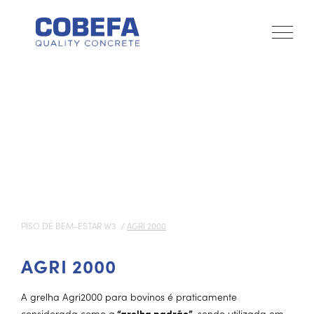
PISO DE BEM-ESTAR W3
AGRI 2000
AGRI 2000
A grelha Agri2000 para bovinos é praticamente
considerada como a
“grelha padrão”
, sendo utilizada em