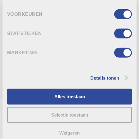
VOORKEUREN
DADOS TÉCNICOS
STATISTIEKEN
CARACTERÍSTICAS/ACABAMENTO
MARKETING
PRODUTOS RELACIONADOS
Details tonen
Alles toestaan
Selectie toestaan
REGRESSO À VISTA GERAL
ENTRAR EM CONTACTO
Weigeren
REALIZAÇÕES