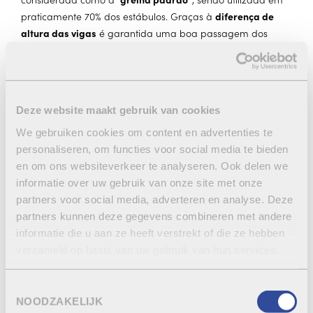
praticamente 70% dos estábulos. Graças à
diferença de
altura das vigas
é garantida uma boa passagem dos
excrementos. A parte superior é equipada com uma fina
areia de quartzo (antiderrapante), bastante fina e não
áspera, para evitar quaisquer problemas nos cascos dos
animais.
Deze website maakt gebruik van cookies
Ranhuras arredondadas
We gebruiken cookies om content en advertenties te
Vigas irregulares para uma boa passagem dos
personaliseren, om functies voor social media te bieden
excrementos
en om ons websiteverkeer te analyseren. Ook delen we
informatie over uw gebruik van onze site met onze
partners voor social media, adverteren en analyse. Deze
partners kunnen deze gegevens combineren met andere
informatie die u aan ze heeft verstrekt of die ze hebben
REGRESSO À VISTA GERAL
verzameld op basis van uw gebruik van hun services.
ENTRAR EM CONTACTO
REALIZAÇÕES
Toestemmingsselectie
NOODZAKELIJK