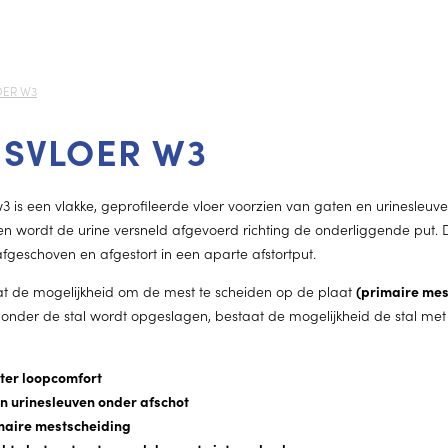
OER W3
NSVLOER W3
w3 is een vlakke, geprofileerde vloer voorzien van gaten en urinesleuv
ven wordt de urine versneld afgevoerd richting de onderliggende put. D
afgeschoven en afgestort in een aparte afstortput.
at de mogelijkheid om de mest te scheiden op de plaat
(primaire mes
 onder de stal wordt opgeslagen, bestaat de mogelijkheid de stal met 
eter loopcomfort
en urinesleuven onder afschot
imaire mestscheiding