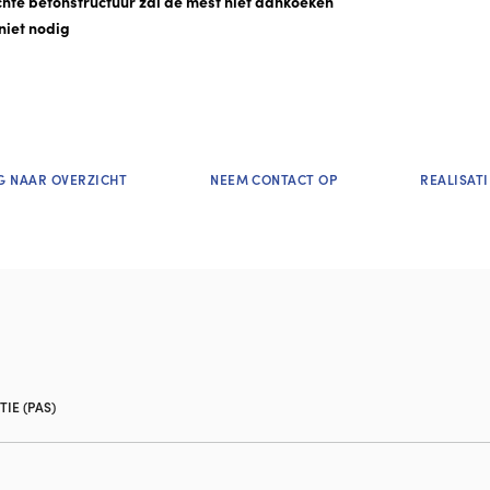
chte betonstructuur zal de mest niet aankoeken
niet nodig
G NAAR OVERZICHT
NEEM CONTACT OP
REALISATI
IE (PAS)