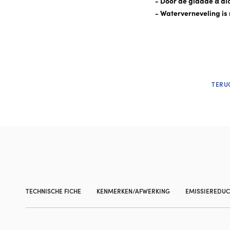
- Door de gladde & di
- Waterverneveling is 
TERU
TECHNISCHE FICHE
KENMERKEN/AFWERKING
EMISSIEREDUCT