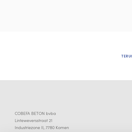
TERU
COBEFA BETON bvba
Linteweversstraat 21
Industriezone II, 7780 Komen