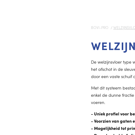
BOVI-PRO
WELZIJNSVL
WELZIJ
De welzijnsvloer type 
het afschot in de sleu
door een vaste schuif 
Met dit systeem besta
enkel de dunne fractie
voeren.
- Uniek profiel voor b
- Voorzien van gaten 
- Mogelijkheid tot pr