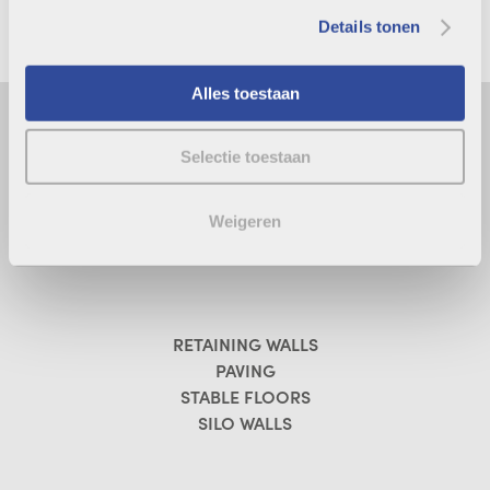
Details tonen
Alles toestaan
COBEFA BETON ltd.
Linteweversstraat 21
Selectie toestaan
Industriezone II, 7780 Komen (BE)
T +32(0)56/55 48 53
Weigeren
RETAINING WALLS
PAVING
STABLE FLOORS
SILO WALLS