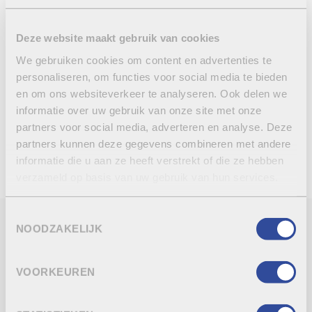
ásperas (para vazar) ou podem ser adquiridas lisas
As chapas inteiras de 5 cm de espessura deverão ser
Deze website maakt gebruik van cookies
usadas como base para vazamento
We gebruiken cookies om content en advertenties te
personaliseren, om functies voor social media te bieden
en om ons websiteverkeer te analyseren. Ook delen we
informatie over uw gebruik van onze site met onze
REGRESSO À VISTA GERAL
partners voor social media, adverteren en analyse. Deze
ENTRAR EM CONTACTO
partners kunnen deze gegevens combineren met andere
informatie die u aan ze heeft verstrekt of die ze hebben
verzameld op basis van uw gebruik van hun services.
Toestemmingsselectie
NOODZAKELIJK
DADOS TÉCNICOS
VOORKEUREN
CARACTERÍSTICAS/ACABAMENTO