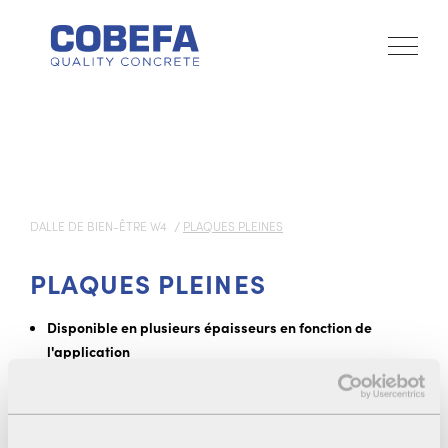
DALLE DE BIEN-ÊTRE W4
PLAQUES PLEINES
PLAQUES PLEINES
Disponible en plusieurs épaisseurs en fonction de
l'application
Les plaques pleines de 10 cm sont utilisées dans le
couloirs ou comme logettes pour les truies
Les plaques pleines de 7 cm peuvent être finies ou non-
finies