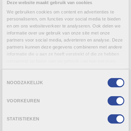
Deze website maakt gebruik van cookies
Les plaques de 5 cm sont toujours non-finies
We gebruiken cookies om content en advertenties te
personaliseren, om functies voor social media te bieden
en om ons websiteverkeer te analyseren. Ook delen we
informatie over uw gebruik van onze site met onze
RETOUR À L’APERÇU
partners voor social media, adverteren en analyse. Deze
CONTACTEZ-NOUS
partners kunnen deze gegevens combineren met andere
informatie die u aan ze heeft verstrekt of die ze hebben
verzameld op basis van uw gebruik van hun services.
Toestemmingsselectie
NOODZAKELIJK
FICHE TECHNIQUE
FINITION/SPÉCIFICATIONS
VOORKEUREN
PRODUITS CONNEXES
STATISTIEKEN