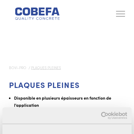
BOVI-PRO
PLAQUES PLEINES
PLAQUES PLEINES
Disponible en plusieurs épaisseurs en fonction de
l'application
Les plaques pleines de 10 cm sont utilisées dans le
couloirs ou comme logettes pour les truies
Les plaques pleines de 7 cm peuvent être finies ou non-
finies