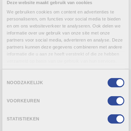
Deze website maakt gebruik van cookies
Les plaques de 5 cm sont toujours non-finies
We gebruiken cookies om content en advertenties te
personaliseren, om functies voor social media te bieden
en om ons websiteverkeer te analyseren. Ook delen we
informatie over uw gebruik van onze site met onze
RETOUR À L’APERÇU
partners voor social media, adverteren en analyse. Deze
CONTACTEZ-NOUS
partners kunnen deze gegevens combineren met andere
informatie die u aan ze heeft verstrekt of die ze hebben
verzameld op basis van uw gebruik van hun services.
Toestemmingsselectie
NOODZAKELIJK
FICHE TECHNIQUE
FINITION/SPÉCIFICATIONS
VOORKEUREN
PRODUITS CONNEXES
STATISTIEKEN