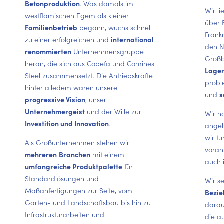
Betonproduktion
. Was damals im
Wir l
westflämischen Egem als kleiner
über 
Familienbetrieb
begann, wuchs schnell
Frank
zu einer erfolgreichen und
international
den N
renommierten
Unternehmensgruppe
Großb
heran, die sich aus Cobefa und Comines
Lager
Steel zusammensetzt. Die Antriebskräfte
probl
hinter alledem waren unsere
und
s
progressive Vision
, unser
Unternehmergeist
und der Wille zur
Wir h
Investition und Innovation
.
angeh
wir tu
Als Großunternehmen stehen wir
voran
mehreren
Branchen
mit einem
auch 
umfangreiche Produktpalette
für
Standardlösungen und
Wir s
Maßanfertigungen zur Seite, vom
Bezi
Garten- und Landschaftsbau bis hin zu
darau
Infrastrukturarbeiten und
die au