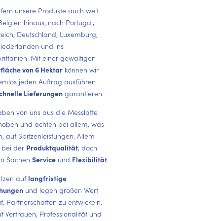
iefern unsere Produkte auch weit
Belgien hinaus, nach Portugal,
reich, Deutschland, Luxemburg,
iederlanden und ins
rittanien. Mit einer gewaltigen
fläche von 6 Hektar
können wir
emlos jeden Auftrag ausführen
chnelle Lieferungen
garantieren.
aben von uns aus die Messlatte
oben und achten bei allem, was
n, auf Spitzenleistungen. Allem
 bei der
Produktqualität
, doch
in Sachen
Service
und
Flexibilität
.
etzen auf
langfristige
ehungen
und legen großen Wert
f, Partnerschaften zu entwickeln,
f Vertrauen, Professionalität und