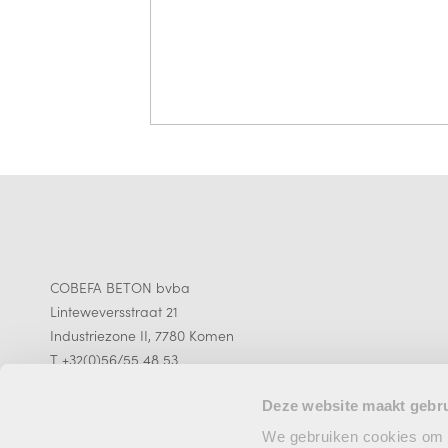
COBEFA BETON bvba
Linteweversstraat 21
Industriezone II, 7780 Komen
T +32(0)56/55 48 53
Deze website maakt gebru
We gebruiken cookies om c